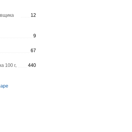
авщика
12
9
67
а 100 г,
440
варе