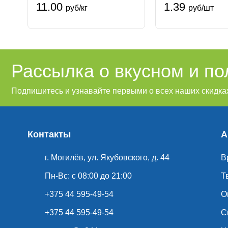
11.00
1.39
руб/кг
руб/шт
Рассылка о вкусном и п
Подпишитесь и узнавайте первыми о всех наших скидках
Контакты
А
г. Могилёв, ул. Якубовского, д. 44
В
Пн-Вс: с 08:00 до 21:00
Т
+375 44 595-49-54
О
+375 44 595-49-54
С