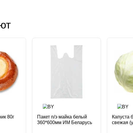
ют
ик 80г
Пакет п/э майка белый
Капуста 
360*600мм ИМ Беларусь
свежая (
Зайцева 