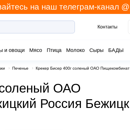
айтесь на наш телеграм-канал 
Контакты
ы и овощи
Мясо
Птица
Молоко
Сыры
БАДЫ
шки
Печенье
Крекер Бисер 400г соленый ОАО Пищекомбинат
 соленый ОАО
ицкий Россия Бежицк