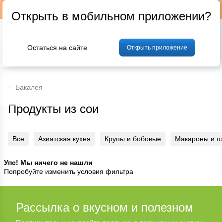
Подписывайтесь на наш телеграм-канал @p24by
Открыть в мобильном приложении?
Остаться на сайте
Открыть приложение
% Акции и скидки
Хлеб
Фрукты и овощи
Мясо
Птица
Мо
Бакалея
Продукты из сои
Все
Азиатская кухня
Крупы и бобовые
Макароны и п
Упс! Мы ничего не нашли
Попробуйте изменить условия фильтра
Рассылка о вкусном и полезном