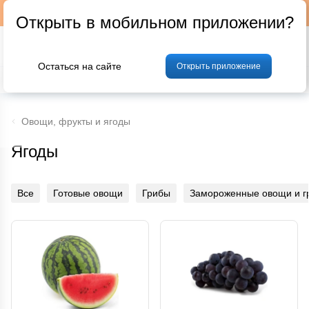
Подписывайтесь на наш телеграм-канал @p24by
Открыть в мобильном приложении?
Остаться на сайте
Открыть приложение
% Акции и скидки
Хлеб
Фрукты и овощи
Мясо
Птица
Мо
Овощи, фрукты и ягоды
Ягоды
Все
Готовые овощи
Грибы
Замороженные овощи и г