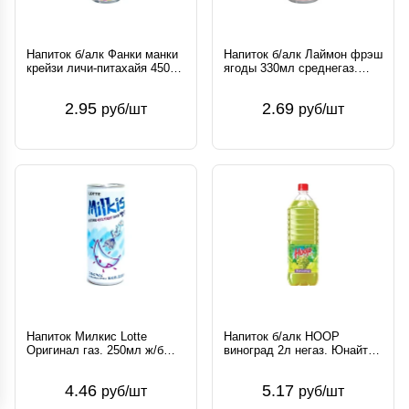
Напиток б/алк Фанки манки
Напиток б/алк Лаймон фрэш
крейзи личи-питахайя 450мл
ягоды 330мл среднегаз.
сильногаз. Юнайтед
Юнайтед Боттлинг Групп
Боттлинг Групп Россия
Россия
2.95
2.69
руб/шт
руб/шт
Напиток Милкис Lotte
Напиток б/алк HOOP
Оригинал газ. 250мл ж/б
виноград 2л негаз. Юнайтед
Lotte Chilsung Beverage Co.
Боттлинг Групп Россия
Корея
4.46
5.17
руб/шт
руб/шт