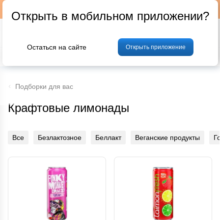
Подписывайтесь на наш телеграм-канал @p24by
Открыть в мобильном приложении?
Остаться на сайте
Открыть приложение
% Акции и скидки
Хлеб
Фрукты и овощи
Мясо
Птица
Мо
Подборки для вас
Крафтовые лимонады
Все
Безлактозное
Беллакт
Веганские продукты
Г