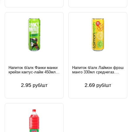
Напиток б/алк Фанки манки
Напиток б/алк Лаймон фрэш
крейзи кактус-лайм 450мл
манго 330мл среднегаз.
сильногаз. Юнайтед
Юнайтед Боттлинг Групп
Боттлинг Групп Россия
Россия
2.95
2.69
руб/шт
руб/шт