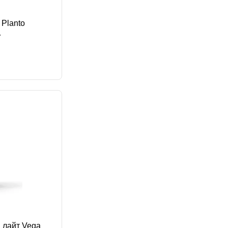
 Planto
О Эйч энд эн
 лайт Vega