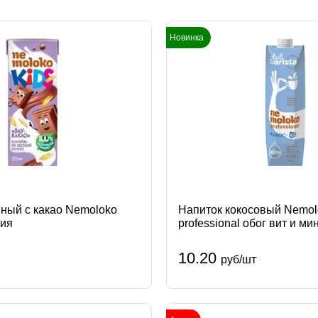
локо сгущеное
Мороженое
Растительные напитки
Сначал
вки
Сыры
Творог
Яйцо
Новинка
Снача
Сначал
яный с какао Nemoloko
Напиток кокосовый Nemol
сия
professional обог вит и м
Сады Придонья Россия С
10.20
руб/шт