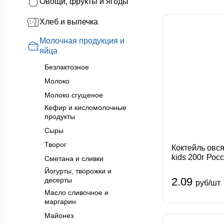
Овощи, фрукты и ягоды
Молоко
Мо
Сметана и сли
Хлеб и выпечка
Молочная продукция и
яйца
Безлактозное
Молоко
Молоко сгущеное
Кефир и кисломолочные
продукты
Сыры
Творог
Коктейль овс
kids 200г Рос
Сметана и сливки
Йогурты, творожки и
2.09
десерты
руб/шт
Масло сливочное и
маргарин
Майонез