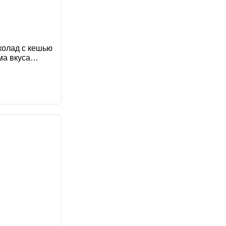
околад с кешью
ма вкуса