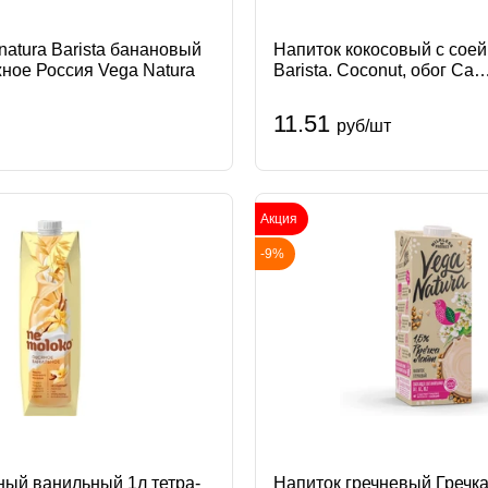
atura Barista банановый
Напиток кокосовый с соей
ое Россия Vega Natura
Barista. Coconut, обог Са
ультрапастериз 1.3% 1л А
Россия Planto
11.51
руб/шт
Акция
-9%
ный ванильный 1л тетра-
Напиток гречневый Гречка