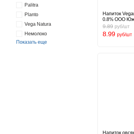
Palitra
Напиток Vegan
Planto
0.8% ООО Южн
Vega Natura
9.89
руб/шт
8.99
Немолоко
руб/шт
Показать еще
Напиток овся