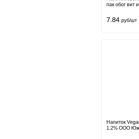
пак обог вит 
СН Сады При
Придонья
7.84
руб/шт
Напиток Vega
1.2% ООО Южн