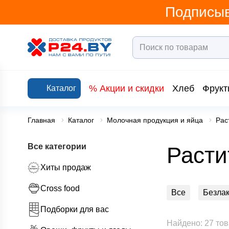
Подписыв
% Акции и скидки
Хлеб
Фрукт
Каталог
Главная
Каталог
Молочная продукция и яйца
Рас
Все категории
Расти
Хиты продаж
Cross food
Все
Безлак
Подборки для вас
Кефир и кисло
Найдено: 27 то