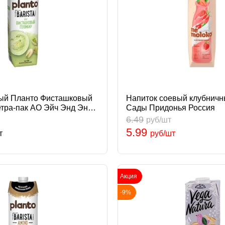
вый Планто Фисташковый
Напиток соевый клубничн
етра-пак АО Эйч Энд Эн
Сады Придонья Россия
6.49
руб/шт
5.99
т
руб/шт
Акция
-9%