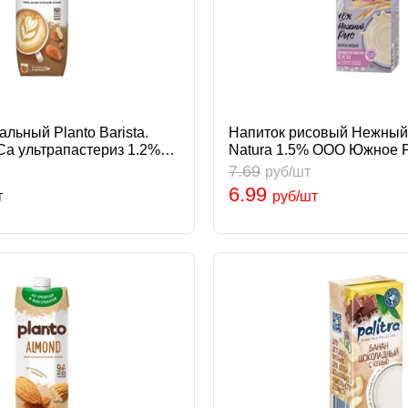
льный Planto Barista.
Напиток рисовый Нежный
Са ультрапастериз 1.2%
Natura 1.5% ООО Южное 
 эн Россия Planto
Natura
7.69
руб/шт
6.99
т
руб/шт