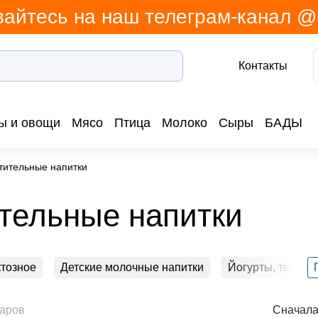
айтесь на наш телеграм-канал 
Контакты
ы и овощи
Мясо
Птица
Молоко
Сыры
БАДЫ
тительные напитки
тельные напитки
тозное
Детские молочные напитки
Йогурты, творож
молочные продукты
Майонез
Масло сливочное и ма
варов
Сначала