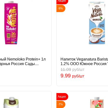
Акция
-9%
ный Nemoloko Protein+ 1л
Напиток Veganatura Baris
донья Россия Сады
1.2% ООО Южное Россия 
11.09
руб/шт
9.99
руб/шт
Акция
-7%