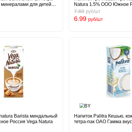
и минералами для детей
Natura 1.5% ООО Южное 
донья Россия Сады
Natura
7.69
руб/шт
6.99
руб/шт
natura Barista миндальный
Напиток Palitra Кешью, ко
ое Россия Vega Natura
тетра-пак ОАО Гамма вку
Palitra