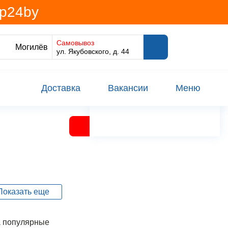
@p24by
Самовывоз
Могилёв
ул. Якубовского, д. 44
Доставка
Вакансии
Меню
ки и десерты
Показать еще
ргарин
 популярные