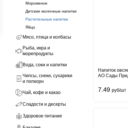
Мороженое
Детские молочные напитки
Растительные напитки
Яйцо
Мясо, птица и колбасы
Рыба, икра и
морепродукты
Вода, соки и напитки
Напиток овся
Чипсы, снеки, сухарики
АО Сады При
Придонья
и попкорн
7.49
руб/шт
Чай, кофе и какао
Сладости и десерты
Здоровое питание
Бакалея