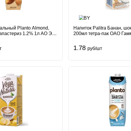
альный Planto Almond,
Напиток Palitra Банан, ш
рапастериз 1.2% 1л АО Эйч
200мл тетра-пак ОАО Гам
 Planto
Беларусь Palitra
1.78
т
руб/шт