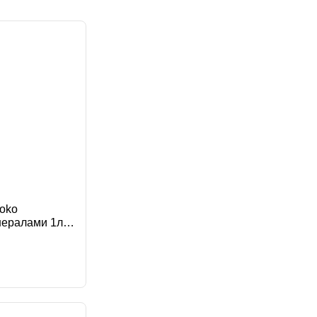
а популярные
ла дешёвые
а дорогие
oko
инералами 1л
ады Придонья