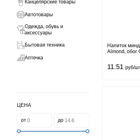
Канцелярские товары
Автотовары
Одежда, обувь и
аксессуары
Бытовая техника
Напиток минда
Almond, обог 
1л АО Эйч энд
Аптечка
11.51
руб/ш
ЦЕНА
от
до