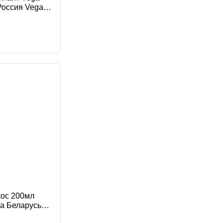
Россия Vega
кос 200мл
са Беларусь