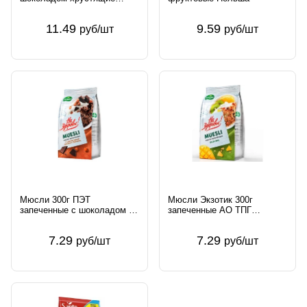
пакет Польша
11.49
9.59
руб/шт
руб/шт
Мюсли 300г ПЭТ
Мюсли Экзотик 300г
запеченные с шоколадом и
запеченные АО ТПГ
орехами АО ТПГ Кунцево
Кунцево Россия
Россия
7.29
7.29
руб/шт
руб/шт