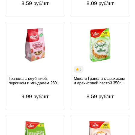
8.59
8.09
руб/шт
руб/шт
5
Гранола с клубникой,
Мюсли Гранола с арахисом
персиком и миндалем 250г
и арахисовой пастой 350г
АО Петербургский МК
Польша
Россия Ясно Солнышко
9.99
8.59
руб/шт
руб/шт