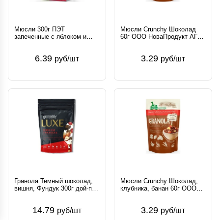
Мюсли 300г ПЭТ
Мюсли Crunchy Шоколад
запеченные с яблоком и
60г ООО НоваПродукт АГ
изюмом АО ТПГ Кунцево
Россия Бионова
Россия
6.39
3.29
руб/шт
руб/шт
Гранола Темный шоколад,
Мюсли Crunchy Шоколад,
вишня, Фундук 300г дой-пак
клубника, банан 60г ООО
ООО Гранолайф Россия
НоваПродукт АГ Россия
Бионова
14.79
3.29
руб/шт
руб/шт