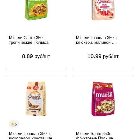
Мюсли Санте 350г
Мюсли Гранола 350г с
тропические Польша
клюквой, малиной,
клубникой и рябиной
Польша
8.89
10.99
руб/шт
руб/шт
5
Мюсли Гранола 350г с
Мюсли Sante 350г
шоколадом хрустящие
фруктовые Польша