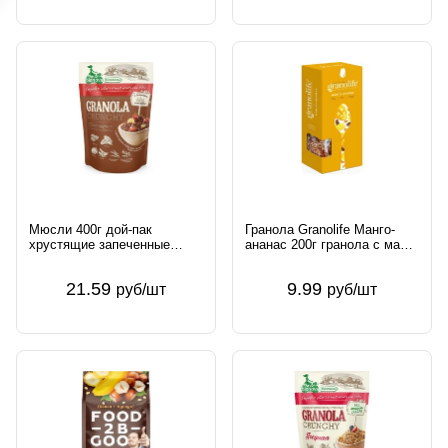
Мюсли 400г дой-пак
Гранола Granolife Манго-
хрустящие запеченные
ананас 200г гранола с манго
шоколадные с клубникой и
и ананасом ООО Гранолайф
бананом ООО НоваПродукт
Россия
21.59
9.99
руб/шт
руб/шт
АГ Россия