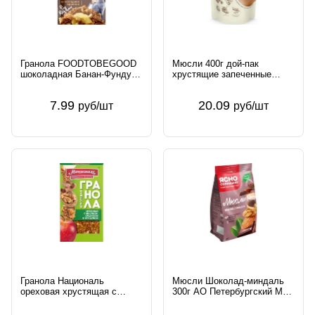
Гранола FOODTOBEGOOD
Мюсли 400г дой-пак
шоколадная Банан-Фундук
хрустящие запеченные
250г м/у ООО Гранолайф
ягодные ООО НоваПродукт
Россия
АГ Россия
7.99
20.09
руб/шт
руб/шт
Гранола Националь
Мюсли Шоколад-миндаль
ореховая хрустящая с
300г АО Петербургский МК
яблоком и орехами 250г
Россия Ясно Солнышко
Россия