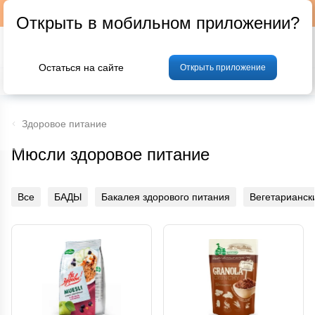
Подписывайтесь на наш телеграм-канал @p24by
Открыть в мобильном приложении?
Остаться на сайте
Открыть приложение
% Акции и скидки
Хлеб
Фрукты и овощи
Мясо
Птица
Мо
Здоровое питание
Мюсли здоровое питание
Все
БАДЫ
Бакалея здорового питания
Вегетарианск