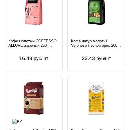
Кофе молотый COFFESSO
Кофе натур молотый
ALLURE жареный 250г
Veronese Лесной орех 200г
Компания Май Россия
ООО Союз ЛУР Россия
Компания Май
Veronese
16.49
23.43
руб/шт
руб/шт