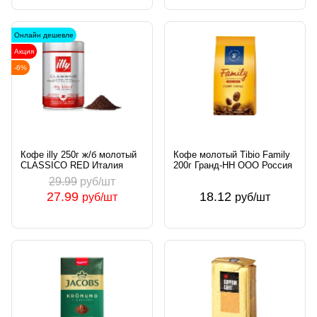
Онлайн дешевле
Акция
-6%
Кофе illy 250г ж/б молотый
Кофе молотый Tibio Family
CLASSICO RED Италия
200г Гранд-НН ООО Россия
29.99
руб/шт
27.99
18.12
руб/шт
руб/шт