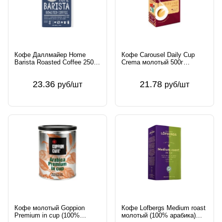
Кофе Даллмайер Home
Кофе Carousel Daily Cup
Barista Roasted Coffee 250г
Crema молотый 500г
в/у молотый A.C.HAASE
Нидерланды
OSTHANDELSGESELLSCH
23.36
21.78
руб/шт
руб/шт
Германия Далмаер
Кофе молотый Goppion
Кофе Lofbergs Medium roast
Premium in cup (100%
молотый (100% арабика)