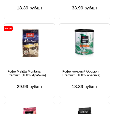
арабика) 250г ж/б Италия
500г Швеция
18.39
33.99
руб/шт
руб/шт
Акция
Кофе Melitta Montana
Кофе молотый Goppion
Premium (100% Арабика)
Premium (100% арабика)
молотый Германия
250г ж/б Италия
29.99
18.39
руб/шт
руб/шт