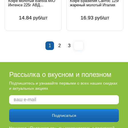
Кофе молотый Barista MIO
Кофе Бразилия Сантос 125г
Интенсе 225г АВД
жареный молотый Италия
продакшен ООО Беларусь
Barista
14.84
16.93
руб/шт
руб/шт
1
2
3
Рассылка о вкусном и полезном
Подпишитесь и узнавайте первыми о всех наших скидках
и актуальных акциях
Подписаться
Нажимая «Подписаться», вы соглашаетесь
с политикой