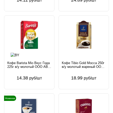
руб/шт
руб/шт
Кофе Barista Mio Вкус Года
Кофе Tibio Gold Mocca 250г
225г в/у молотый ООО АВД
в/у молотый жареный ООО
продакшен Беларусь
Гранд-НН Россия
14.38
18.99
руб/шт
руб/шт
Новинка