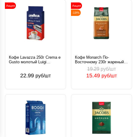
Акция
Акция
-19%
Кофе Lavazza 250г Crema e
Кофе Monarch По-
Gusto молотый Luigi
Восточному 230г жареный
Lavazza S.p.A. Италия
молотый Россия
19.29
руб/шт
22.99
15.49
руб/шт
руб/шт