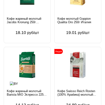
Кофе жареный молотый
Кофе молотый Goppion
Jacobs Kronung 250г
Qualita Oro 250г Италия
Германия Jacobs
18.10
19.01
руб/шт
руб/шт
Акция
Кофе жареный молотый
Кофе Swisso Reich Rosten
Barista MIO Эспрессо 225г
(100% Арабика) молотый
ООО АВД-продакшен
500г Германия
Беларусь Barista
14.12
24.89