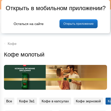
Подписывайтесь на наш телеграм-канал @p24by
Открыть в мобильном приложении?
Остаться на сайте
Открыть приложение
% Акции и скидки
Хлеб
Фрукты и овощи
Мясо
Птица
Мо
Кофе
Кофе молотый
Все
Кофе 3в1
Кофе в капсулах
Кофе зерновой
К