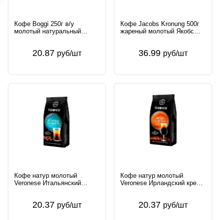
Кофе Boggi 250г в/у
Кофе Jacobs Kronung 500г
молотый натуральный
жареный молотый Якобс
Gruppo Gimoka s.r.l. Италия
ДАУ Эгбертс Германия
Boggi
Jacobs
20.87
36.99
руб/шт
руб/шт
Кофе натур молотый
Кофе натур молотый
Veronese Итальянский
Veronese Ирландский крем
амаретто 200г ООО Союз
200г ООО Союз ЛУР Россия
ЛУР Россия Veronese
Veronese
20.37
20.37
руб/шт
руб/шт