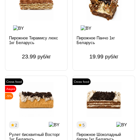
Пирожное Тирамису люкс
Пирожное Панчо 1кг
1кг Беларусь
Беларусь
23.99
19.99
руб/кг
руб/кг
Cross food
Cross food
Акция
-5%
2
5
Рулет бисквитный Восторг
Пирожное Шоколадный
1кг Беларусь
барон 1кг Беларусь