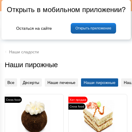
Подписывайтесь на наш телеграм-канал @p24by
Открыть в мобильном приложении?
Остаться на сайте
Открыть приложение
% Акции и скидки
Хлеб
Фрукты и овощи
Мясо
Птица
Мо
Наши сладости
Наши пирожные
Все
Десерты
Наше печенье
Наши пирожные
Наш
Cross food
Хит продаж
Cross food