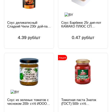
Соус деликатесный
Соус Барбекю 25г дип-пот
Сладкий Чили 230г дой-пак
КАМАКО ПЛЮС СП
АО Эссен продакшн АГ
Беларусь
Россия
4.39
0.47
руб/шт
руб/шт
Акция
Соус из зеленых томатов с
Томатная паста Знаток
чесноком 200г ст/б ИООО
(ГОСТ) 500г ст/б
Кировский ПК Беларусь
Агропроект-Н ООО Россия
Kladovka
Знаток