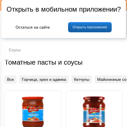
Подписывайтесь на наш телеграм-канал @p24by
Открыть в мобильном приложении?
Остаться на сайте
Открыть приложение
% Акции и скидки
Хлеб
Фрукты и овощи
Мясо
Птица
Мо
Соусы
Томатные пасты и соусы
Все
Горчица, хрен и аджика
Кетчупы
Майонезные со