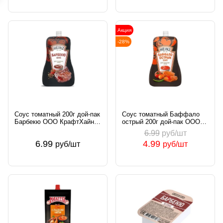
Акция
-28%
Соус томатный 200г дой-пак
Соус томатный Баффало
Барбекю ООО КрафтХайнц
острый 200г дой-пак ООО
Восток Россия
КрафтХайнц Восток Россия
6.99
руб/шт
6.99
4.99
руб/шт
руб/шт