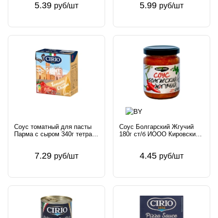
5.39
5.99
руб/шт
руб/шт
Соус томатный для пасты
Соус Болгарский Жгучий
Парма с сыром 340г тетра-
180г ст/б ИООО Кировский
пак Conserve Italia Soc.
ПК Беларусь Kladovka
Coop. Agricola Италия Cirio
7.29
4.45
руб/шт
руб/шт