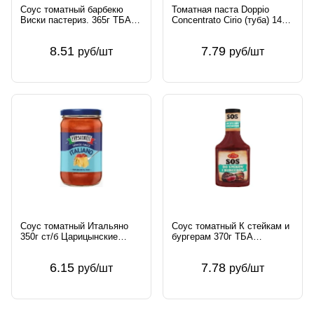
Соус томатный барбекю
Томатная паста Doppio
Виски пастериз. 365г ТБА
Concentrato Cirio (туба) 140г
FIRMA ROLESKI Sp. J.
Conserve Italia Soc. Coop.
Польша
Agricola Италия Cirio
8.51
7.79
руб/шт
руб/шт
Соус томатный Итальяно
Соус томатный К стейкам и
350г ст/б Царицынские
бургерам 370г ТБА
соленья Россия Fresconti
пастериз. ROLESKI Sp. J.
Польша
6.15
7.78
руб/шт
руб/шт