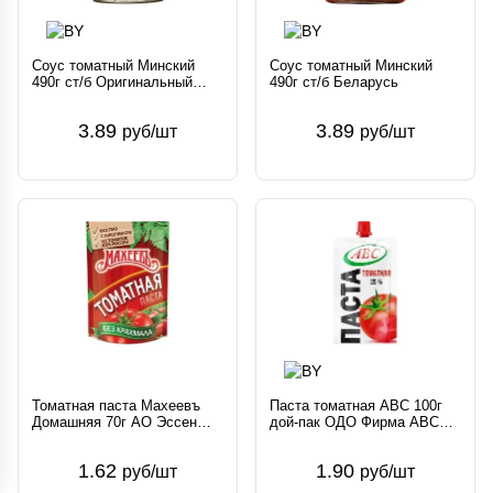
Соус томатный Минский
Соус томатный Минский
490г ст/б Оригинальный
490г ст/б Беларусь
Нежный Беларусь
3.89
3.89
руб/шт
руб/шт
Томатная паста Махеевъ
Паста томатная АВС 100г
Домашняя 70г АО Эссен
дой-пак ОДО Фирма АВС
продакшн АГ Россия
Беларусь АВС
Махеевъ
1.62
1.90
руб/шт
руб/шт