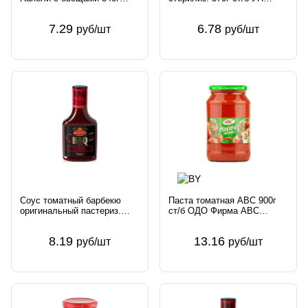
Conserve Italia Soc. Coop.
Белмяспроминвест
Agricola Италия Cirio
Беларусь
7.29
6.78
руб/шт
руб/шт
Соус томатный барбекю
Паста томатная АВС 900г
оригинальный пастериз.
ст/б ОДО Фирма АВС
350г ТБА FIRMA ROLESKI
Беларусь
Sp. J. Польша
8.19
13.16
руб/шт
руб/шт