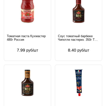
Томатная паста Кухмастер
Соус томатный барбекю
480г Россия
Чипотле пастериз. 350г ТБА
FIRMA ROLESKI Sp. J.
Польша
7.99
8.40
руб/шт
руб/шт