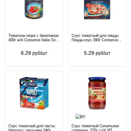
Томатное пюре с базиликом
Соус томатный для пиццы
400г ж/б Conserve Italia Soc.
Пицца-соус 390г Conserve
Coop. Agricola Италия Cirio
Italia Soc. Coop. Agricola
Италия Cirio
6.29
5.29
руб/шт
руб/шт
Соус томатный для пасты
Соус томатный Сичильяно
Наполи с овощами 340г
стерилиз. 370г ст/б УП