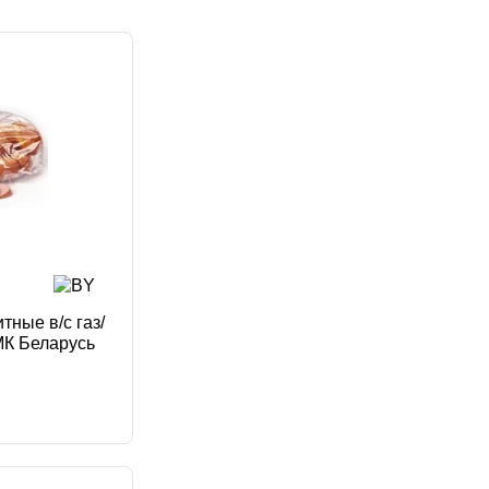
а популярные
ла дешёвые
а дорогие
ные в/с газ/
МК Беларусь