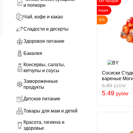
Хит продаж
и попкорн
Акция
Чай, кофе и какао
-6%
Сладости и десерты
Здоровое питание
Бакалея
Консервы, салаты,
кетчупы и соусы
Сосиски Студе
вареные Моги
Замороженные
5.89
руб/кг
продукты
5.49
руб/кг
Детское питание
Товары для мам и детей
Красота, гигиена и
здоровье