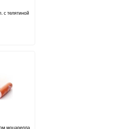
п. с телятиной
ром моцарелла