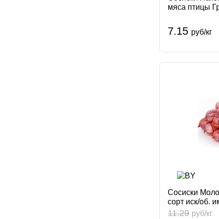
мяса птицы Г
7.15
руб/кг
Сосиски Мол
сорт иск/об. 
11.29
руб/кг