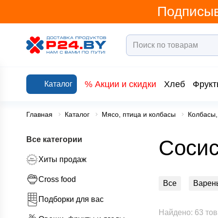
Подписыв
% Акции и скидки
Хлеб
Фрукт
Каталог
Главная
Каталог
Мясо, птица и колбасы
Колбасы,
Все категории
Сосис
Хиты продаж
Cross food
Все
Варен
Подборки для вас
Паштеты, зель
Найдено: 63 то