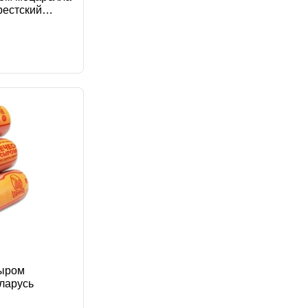
рестский
сыром
ларусь