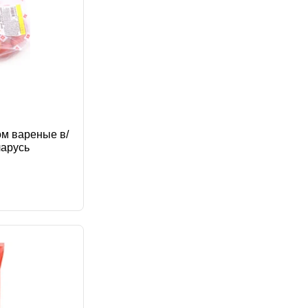
ом вареные в/
ларусь