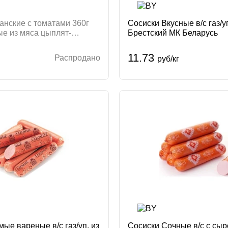
анские с томатами 360г
Сосиски Вкусные в/с газ/у
ые из мяса цыплят-
Брестский МК Беларусь
имит Беларусь Петруха
11.73
Распродано
руб/кг
ые вареные в/с газ/уп. из
Сосиски Сочные в/с с сы