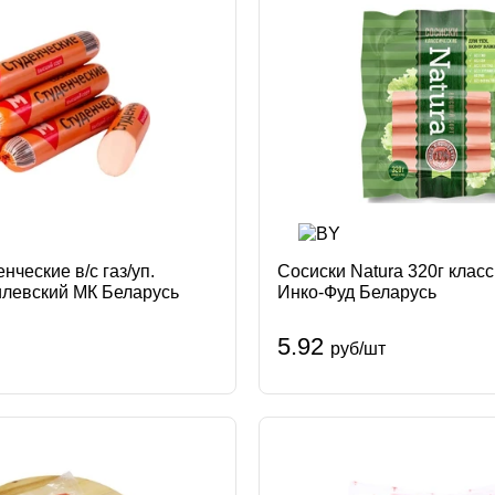
нческие в/с газ/уп.
Сосиски Natura 320г класс
левский МК Беларусь
Инко-Фуд Беларусь
5.92
руб/шт