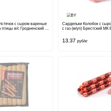
лстячок с сыром вареные
Сардельки Колобок с сыр
са птицы в/с Гродненский м/
с газ (м/уп) Брестский МК
Брестский Мясокомбин
13.37
руб/кг