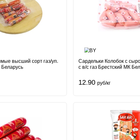
мые высший сорт газ/уп.
Сардельки Колобок с сыр
 Беларусь
с в/с газ Брестский МК Бе
12.90
руб/кг