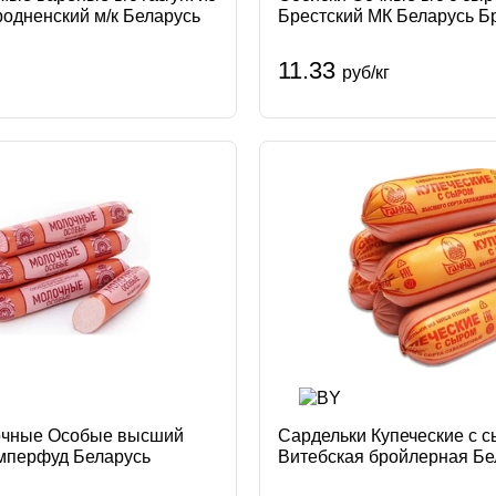
родненский м/к Беларусь
Брестский МК Беларусь Б
Мясокомбинат
11.33
руб/кг
очные Особые высший
Сардельки Купеческие с 
имперфуд Беларусь
Витебская бройлерная Бе