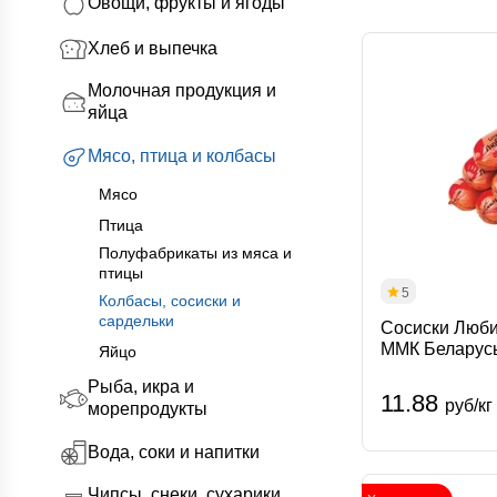
Овощи, фрукты и ягоды
Хлеб и выпечка
Молочная продукция и
яйца
Мясо, птица и колбасы
Мясо
Птица
Полуфабрикаты из мяса и
птицы
5
Колбасы, сосиски и
сардельки
Сосиски Люби
ММК Беларус
Яйцо
Рыба, икра и
11.88
руб/кг
морепродукты
Вода, соки и напитки
Чипсы, снеки, сухарики