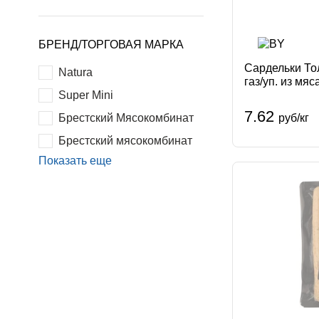
БРЕНД/ТОРГОВАЯ МАРКА
Сардельки То
Natura
газ/уп. из мя
Super Mini
к Беларусь
7.62
Брестский Мясокомбинат
руб/кг
Брестский мясокомбинат
Показать еще