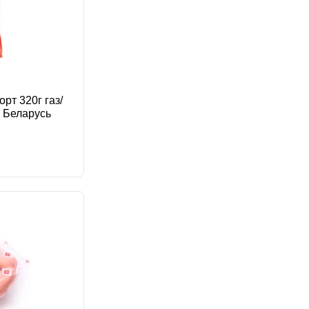
рт 320г газ/
я Беларусь