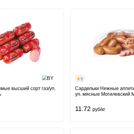
Сначал
Снача
Сначал
5
мые высший сорт газ/уп.
Сардельки Нежные аппетит
ь
уп. мясные Могилевский 
11.72
руб/кг