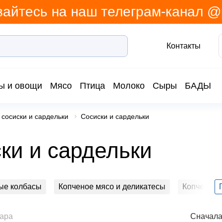
айтесь на наш телеграм-канал 
Контакты
ы и овощи
Мясо
Птица
Молоко
Сыры
БАДЫ
 сосиски и сардельки
Сосиски и сардельки
ки и сардельки
ые колбасы
Копченое мясо и деликатесы
Копченые 
цы и ливерная
Сосиски и сардельки
Шпик и сало
вара
Сначала