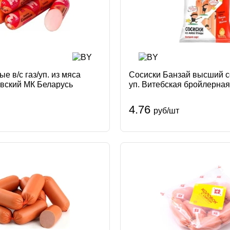
е в/с газ/уп. из мяса
Сосиски Банзай высший со
вский МК Беларусь
уп. Витебская бройлерна
4.76
руб/шт